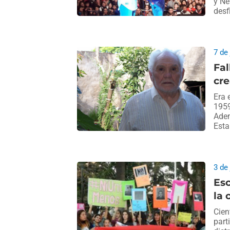
y Ne
desf
7 de
Fal
cre
Era 
1959
Adem
Esta
3 de
Esc
la
Cien
part