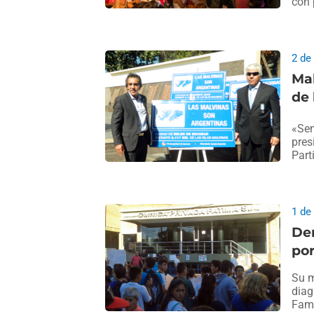
con 
2 de
Mal
de
«Sen
pres
Part
1 de
De
por
Su m
diag
Fami