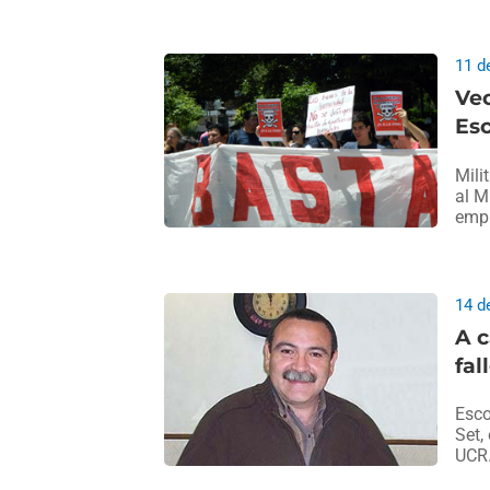
11 d
Vec
Esc
Mili
al M
empr
14 d
A c
fal
Esco
Set,
UCR.