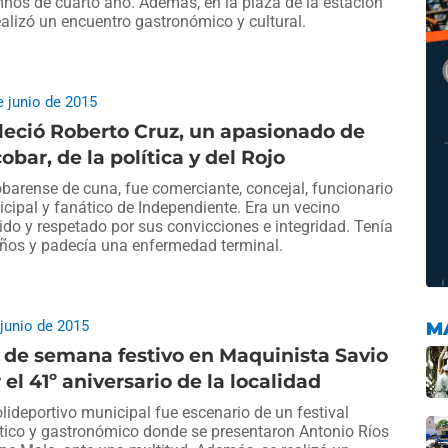
nos de cuarto año. Además, en la plaza de la estación
ealizó un encuentro gastronómico y cultural.
e junio de 2015
leció Roberto Cruz, un apasionado de
obar, de la política y del Rojo
barense de cuna, fue comerciante, concejal, funcionario
cipal y fanático de Independiente. Era un vecino
ido y respetado por sus convicciones e integridad. Tenía
ños y padecía una enfermedad terminal.
 junio de 2015
M
 de semana festivo en Maquinista Savio
 el 41º aniversario de la localidad
olideportivo municipal fue escenario de un festival
stico y gastronómico donde se presentaron Antonio Ríos