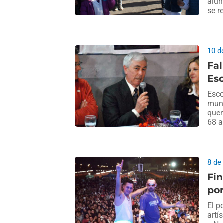
alum
se r
10 d
Fal
Esc
Esco
muni
quer
68 a
8 de
Fin
por
El p
artí