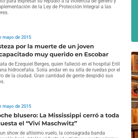
rito para expresar su repudio a la violencia de género y
mplementación de la Ley de Protección Integral a las
res.
e mayo de 2015
steza por la muerte de un joven
scapacitado muy querido en Escobar
rata de Ezequiel Berges, quien falleció en el hospital Erill
una hidrocefalia. Solía andar en su silla de ruedas por el
ro de la ciudad. Gran cantidad de gente despidió sus
os.
e mayo de 2015
che blusero: La Mississippi cerró a toda
uesta el “Viví Maschwitz”
un show de altísimo vuelo, la consagrada banda