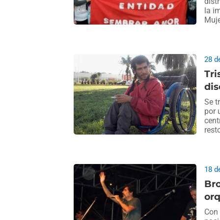
dist
la i
Muje
28 d
Tri
di
Se t
por 
cent
rest
18 d
Bro
orq
Con 