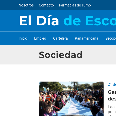
Nosotros
Contacto
Farmacias de Turno
El Día
de Esc
Inicio
Empleo
Cartelera
Panamericana
Secci
Sociedad
21 d
Gar
des
Las 
por 