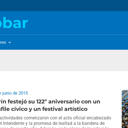
obar
ones
e junio de 2015
ín festejó su 122º aniversario con un
file cívico y un festival artístico
actividades comenzaron con el acto oficial encabezado
el Intendente y la promesa de lealtad a la bandera de