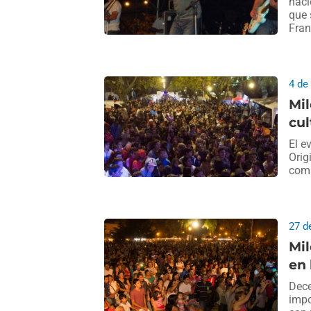
naci
que 
Fran
4 de
Mil
cul
El e
Orig
comi
27 d
Mil
en 
Dece
impo