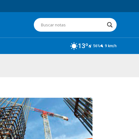
13º
56%
9 km/h