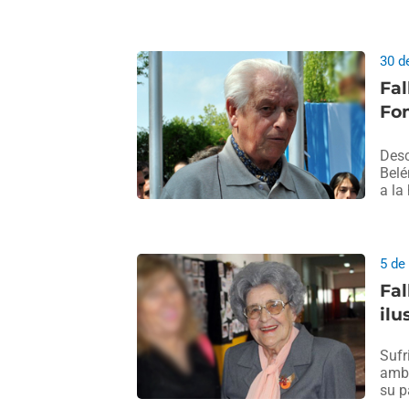
30 d
Fal
Fom
Desc
Belé
a la
5 de
Fa
ilu
Sufr
ambu
su p