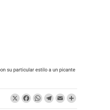
on su particular estilo a un picante
X
F
W
T
E
C
a
h
el
m
o