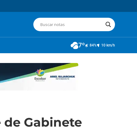
7º
84%
10 km/h
 de Gabinete