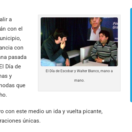
lir a
án con el
unicipio,
tancia con
mana pasada
El Día de
El Día de Escobar y Walter Blanco, mano a
mas y
mano.
ómodas que
ho.
o con este medio un ida y vuelta picante,
raciones únicas.