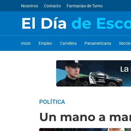
Nosotros
Contacto
Farmacias de Turno
El Día
de Esc
Inicio
Empleo
Cartelera
Panamericana
Secci
POLÍTICA
Un mano a mano