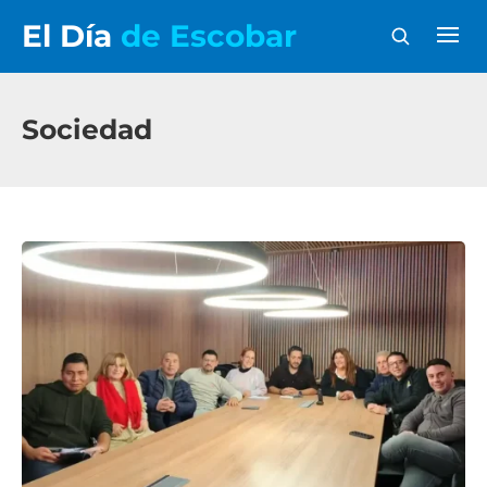
El Día
de Escobar
Sociedad