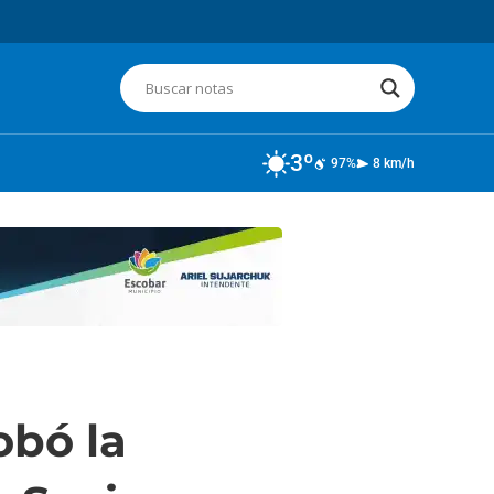
3º
97%
8 km/h
obó la