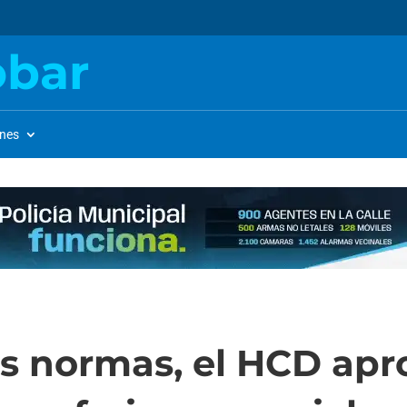
obar
ones
as normas, el HCD apr