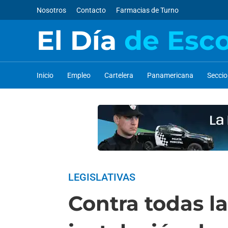
Nosotros
Contacto
Farmacias de Turno
El Día
de Esc
Inicio
Empleo
Cartelera
Panamericana
Secci
LEGISLATIVAS
Contra todas l