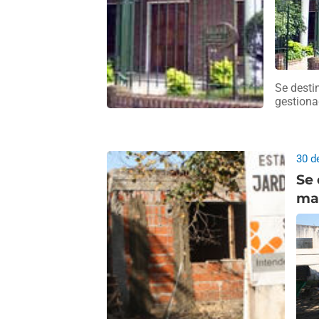
Se desti
gestionad
30 d
Se 
ma