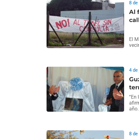
8 de
Al 
cal
El M
veci
4 de
Gu
te
“En 
afir
año.
8 de