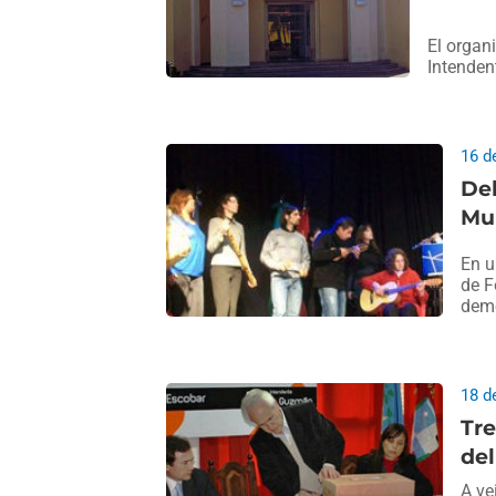
El organ
Intenden
16 d
Deb
Mu
En u
de F
demo
18 d
Tre
del
A ve