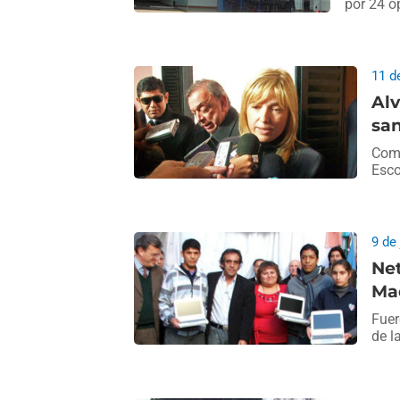
por 24 o
11 d
Alv
sa
Come
Esco
9 de
Net
Ma
Fuer
de l