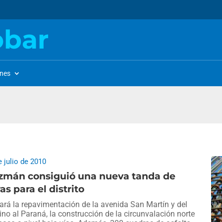
obar
ones
e julio de 2010
zmán consiguió una nueva tanda de
as para el distrito
ará la repavimentación de la avenida San Martín y del
no al Paraná, la construcción de la circunvalación norte