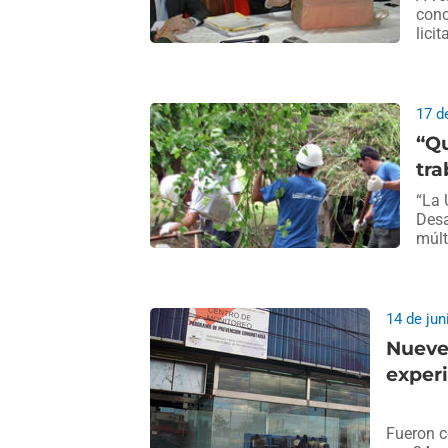
conc
licit
17 d
“Qu
tra
“La 
Desa
múlt
14 de jun
Nueve
exper
Fueron c