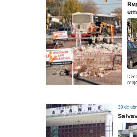
Rep
emp
Desd
mejo
30 de abr
Salva