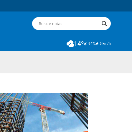
14º
94%
5 km/h