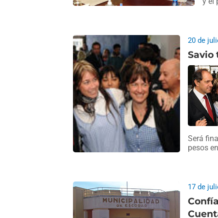
y el
20 de jul
Savio 
Será fin
pesos en
17 de jul
Confía
Cuent