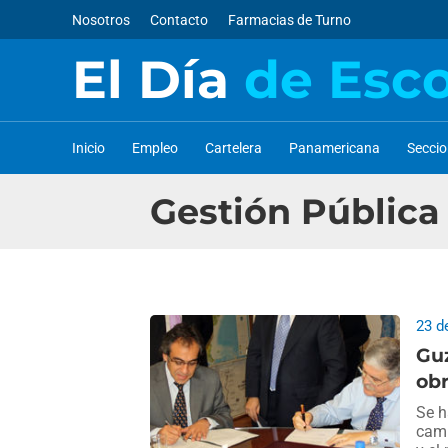
Nosotros
Contacto
Farmacias de Turno
El Día
de Esc
Inicio
Empleo
Cartelera
Panamericana
Secci
Gestión Pública
23 d
Gu
obr
Se h
cami