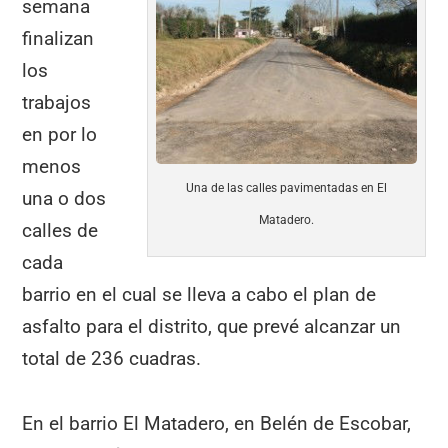
o
p
m
tir
semana
o
p
finalizan
k
los
trabajos
en por lo
menos
Una de las calles pavimentadas en El
una o dos
Matadero.
calles de
cada
barrio en el cual se lleva a cabo el plan de
asfalto para el distrito, que prevé alcanzar un
total de 236 cuadras.
En el barrio El Matadero, en Belén de Escobar,