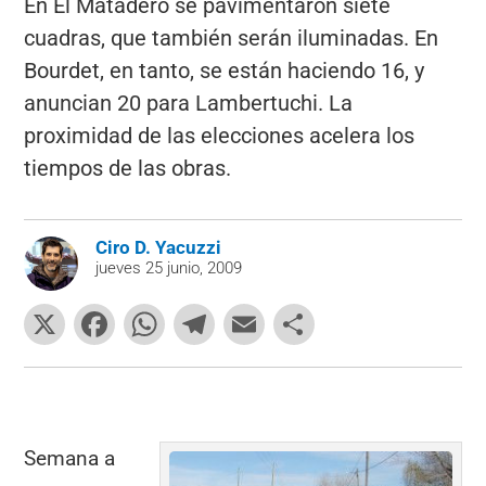
En El Matadero se pavimentaron siete
cuadras, que también serán iluminadas. En
Bourdet, en tanto, se están haciendo 16, y
anuncian 20 para Lambertuchi. La
proximidad de las elecciones acelera los
tiempos de las obras.
Ciro D. Yacuzzi
jueves 25 junio, 2009
X
F
W
T
E
C
a
h
el
m
o
c
at
e
ai
m
e
s
gr
l
p
b
A
a
ar
Semana a