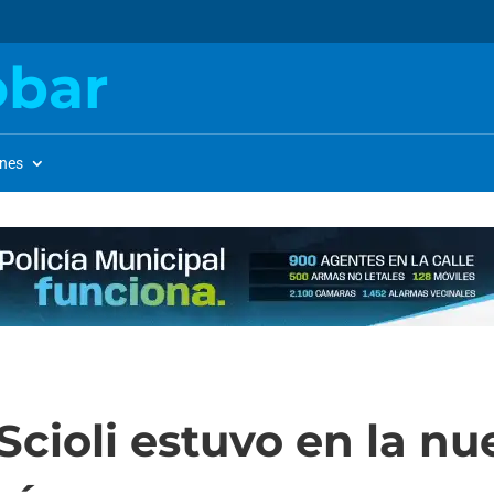
obar
ones
Scioli estuvo en la nu