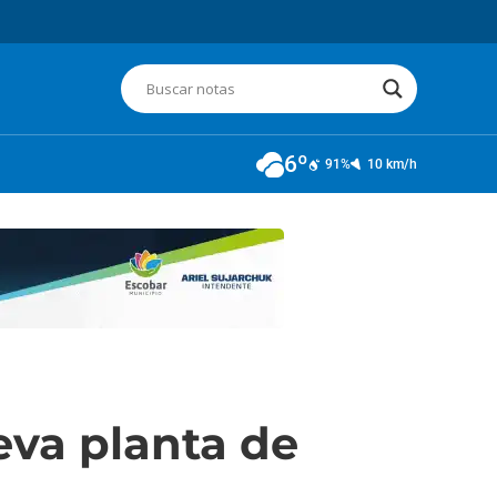
6º
91%
10 km/h
eva planta de