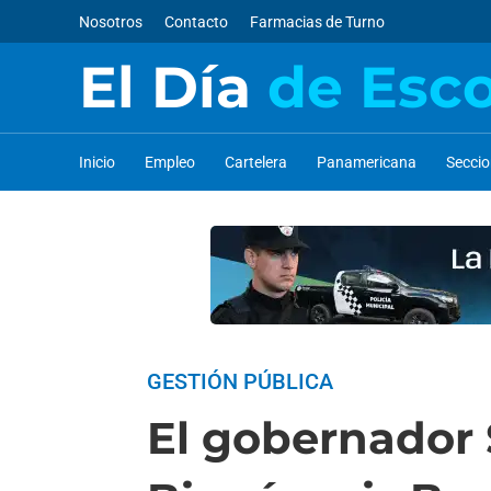
Nosotros
Contacto
Farmacias de Turno
El Día
de Esc
Inicio
Empleo
Cartelera
Panamericana
Secci
GESTIÓN PÚBLICA
El gobernador 