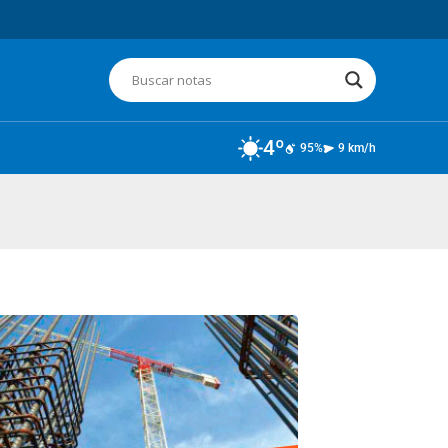
4º
95%
9 km/h