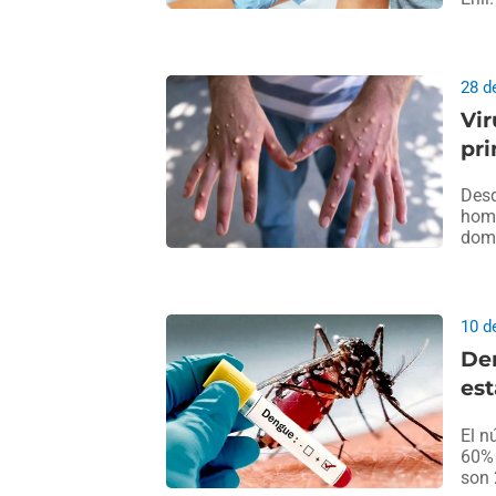
28 d
Vir
pri
Desd
homb
domi
10 d
Den
est
El n
60% 
son 