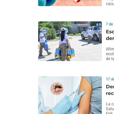
vacu
7 de
Esc
den
Afir
ecol
de l
17 d
Den
rec
La c
Salu
Erill.