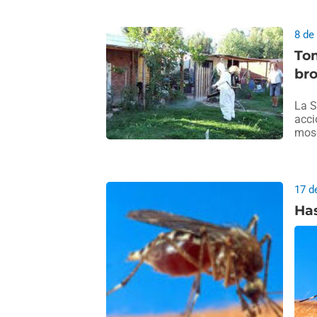
8 de
To
br
La S
acci
mosq
17 d
Has