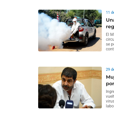
11 d
Un
reg
El M
circ
se p
cont
29 d
Muj
po
Ingr
vuel
viru
labo