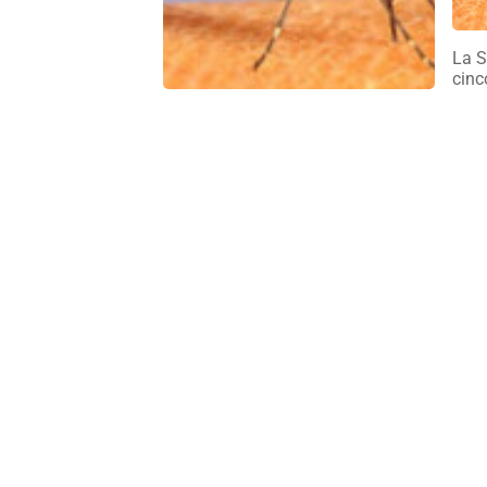
La S
cinc