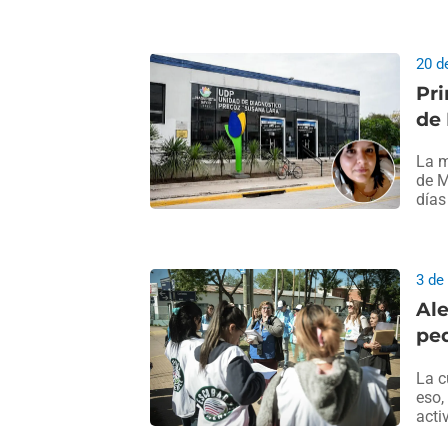
20 d
Pri
de 
La m
de M
días
3 de
Ale
ped
La c
eso,
acti