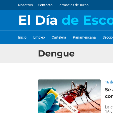
Nosotros
Contacto
Farmacias de Turno
El Día
de Esc
Inicio
Empleo
Cartelera
Panamericana
Secci
Dengue
16 d
Se 
con
La c
15 y