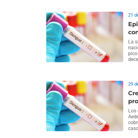
21 d
Epi
con
La s
naci
pico
dece
29 d
Cre
pro
Los 
Aede
cobr
caso