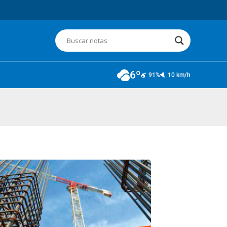
6º
91%
10 km/h