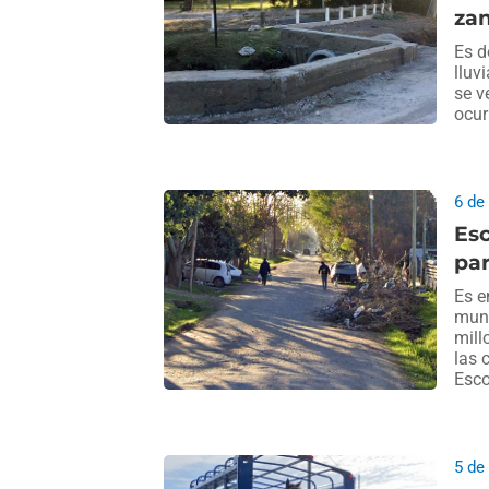
zan
Es d
lluv
se v
ocurr
6 de
Esc
par
Es e
muni
mill
las 
Esco
5 de