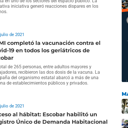
ta en uno de los sectores del espacio público. La
ativa iniciativa generó reacciones dispares en los
nos.
 julio de 2021
I completó la vacunación contra el
id-19 en todos los geriátricos de
cobar
otal de 265 personas, entre adultos mayores y
ajadores, recibieron las dos dosis de la vacuna. La
aña del organismo estatal abarcó a más de una
na de establecimientos públicos y privados.
M
 julio de 2021
eso al hábitat: Escobar habilitó un
gistro Único de Demanda Habitacional