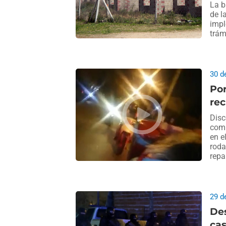
La b
de l
impl
trám
30 d
Por
re
Disc
comi
en e
roda
repa
29 d
Des
ca