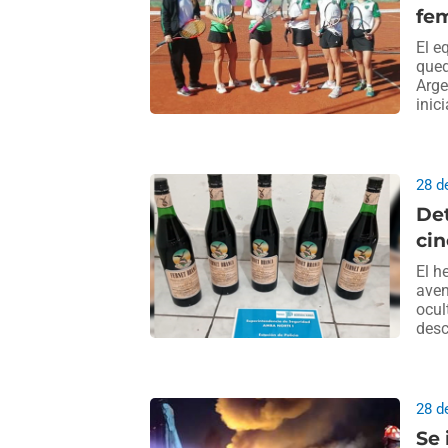
fe
El e
qued
Arge
inic
28 d
Det
cin
El h
aven
ocul
desc
28 d
Se 