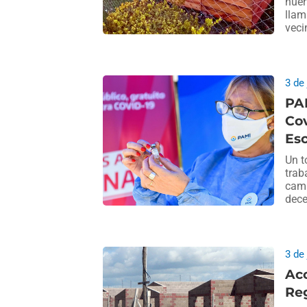
huer
llam
veci
3 de
PAM
Cov
Es
Un t
trab
camp
dece
3 de
Acc
Re