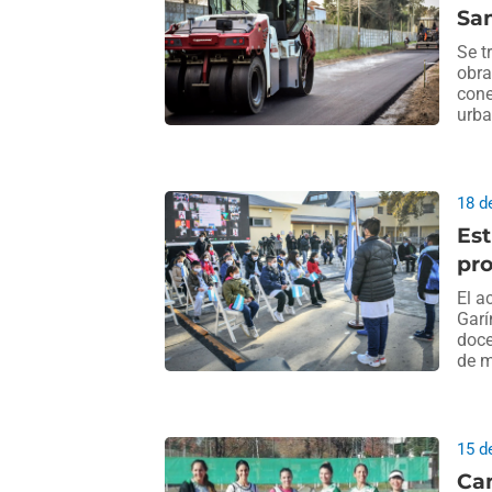
San
Se t
obra
cone
urba
18 d
Est
pro
El a
Garí
doce
de m
15 d
Cam