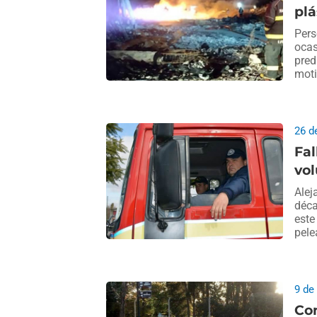
pl
Pers
ocas
pred
moti
26 d
Fal
vol
Alej
déca
este
pele
9 de
Con