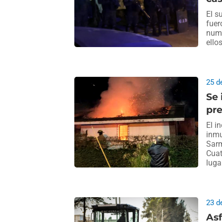
El s
fuer
nume
ello
25 d
Se 
pre
El i
inmu
Sarm
Cuat
luga
23 d
Asf