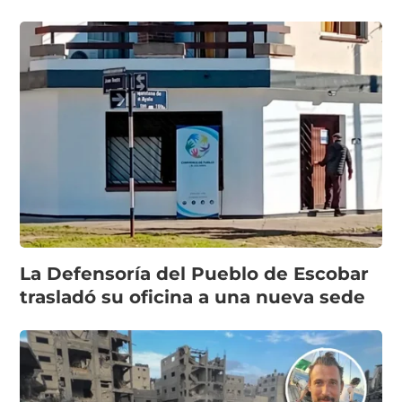
La Defensoría del Pueblo de Escobar
trasladó su oficina a una nueva sede