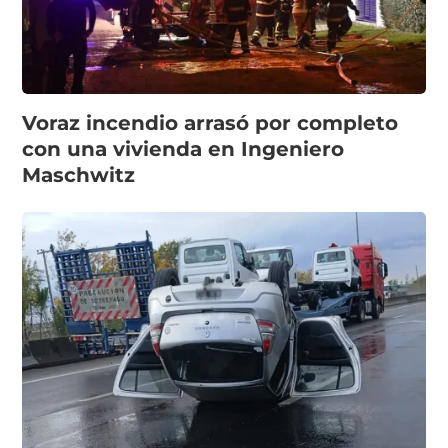
Voraz incendio arrasó por completo
con una vivienda en Ingeniero
Maschwitz