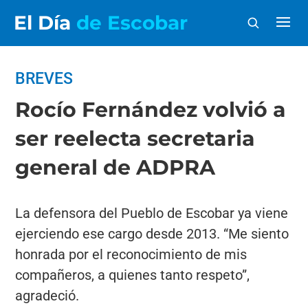
El Día
de Escobar
BREVES
Rocío Fernández volvió a
ser reelecta secretaria
general de ADPRA
La defensora del Pueblo de Escobar ya viene
ejerciendo ese cargo desde 2013. “Me siento
honrada por el reconocimiento de mis
compañeros, a quienes tanto respeto”,
agradeció.