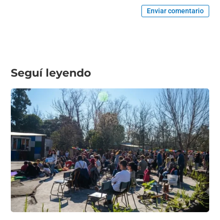
Enviar comentario
Seguí leyendo