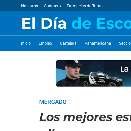
Nosotros
Contacto
Farmacias de Turno
El Día
de Esc
Inicio
Empleo
Cartelera
Panamericana
Secci
MERCADO
Los mejores es