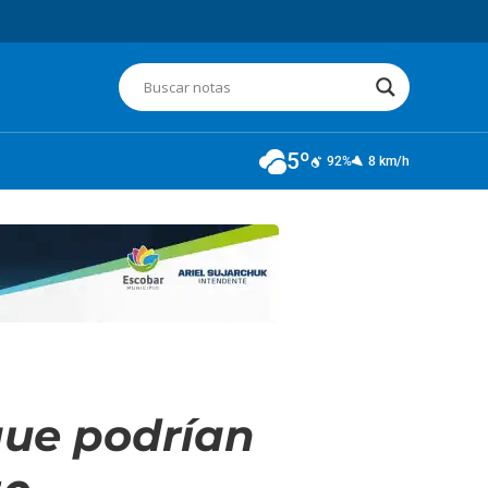
5º
92%
8 km/h
que podrían