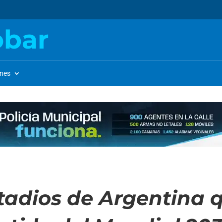
obar
ones
tadios de Argentina 