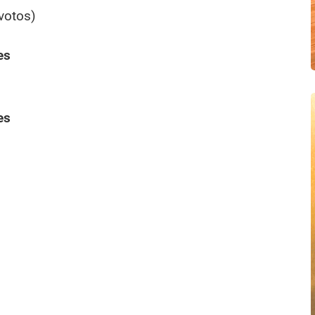
votos)
es
es