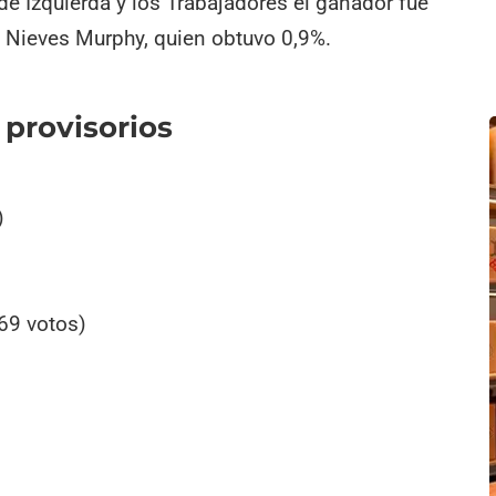
 de Izquierda y los Trabajadores el ganador fue
a Nieves Murphy, quien obtuvo 0,9%.
provisorios
)
69 votos)