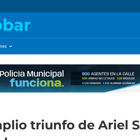
obar
ones
lio triunfo de Ariel 