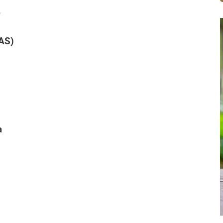
)
AS)
a