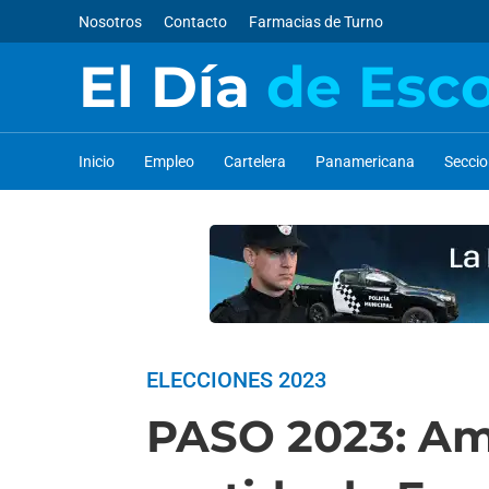
Nosotros
Contacto
Farmacias de Turno
El Día
de Esc
Inicio
Empleo
Cartelera
Panamericana
Secci
ELECCIONES 2023
PASO 2023: Amp