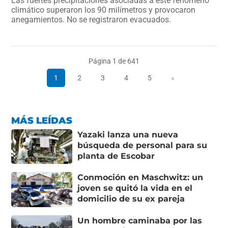
Las fuertes precipitaciones asociadas a este fenómeno
climático superaron los 90 milímetros y provocaron
anegamientos. No se registraron evacuados.
Página 1 de 641
1
2
3
4
5
»
MÁS LEÍDAS
Yazaki lanza una nueva
búsqueda de personal para su
planta de Escobar
Conmoción en Maschwitz: un
joven se quitó la vida en el
domicilio de su ex pareja
Un hombre caminaba por las