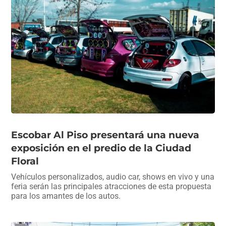
o
p
m
tir
o
p
k
Escobar Al Piso presentará una nueva
exposición en el predio de la Ciudad
Floral
Vehículos personalizados, audio car, shows en vivo y una
feria serán las principales atracciones de esta propuesta
para los amantes de los autos.