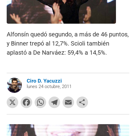
Alfonsín quedó segundo, a más de 46 puntos,
y Binner trepó al 12,7%. Scioli también
aplastó a De Narváez: 59,4% a 14,5%.
Ciro D. Yacuzzi
lunes 24 octubre, 2011
X
F
W
T
E
C
a
h
el
m
o
c
at
e
ai
m
e
s
gr
l
p