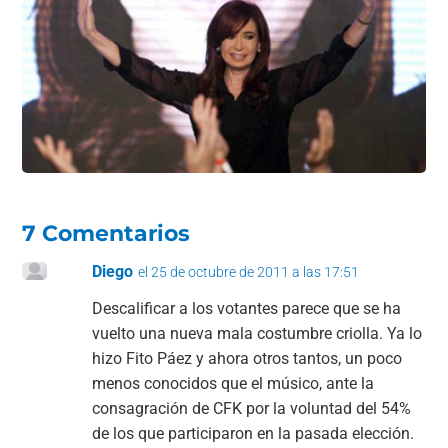
b
A
a
ar
o
p
m
tir
o
p
k
7 Comentarios
Diego
el 25 de octubre de 2011 a las 17:51
Descalificar a los votantes parece que se ha
vuelto una nueva mala costumbre criolla. Ya lo
hizo Fito Páez y ahora otros tantos, un poco
menos conocidos que el músico, ante la
consagración de CFK por la voluntad del 54%
de los que participaron en la pasada elección.