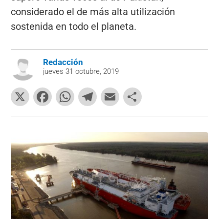
considerado el de más alta utilización
sostenida en todo el planeta.
Redacción
jueves 31 octubre, 2019
X
F
W
T
E
C
a
h
el
m
o
c
at
e
ai
m
e
s
gr
l
p
b
A
a
ar
o
p
m
tir
o
p
k