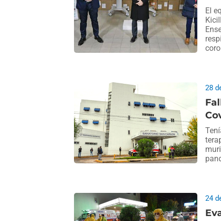
El e
Kici
Ense
resp
coro
28 d
Fal
Cov
Tení
tera
muri
pand
24 d
Eva