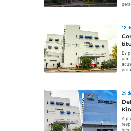
pers
13 d
Co
tit
Es p
pand
acus
prop
29 d
Del
Ki
A pa
resp
hemo