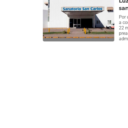
Luz
san
Por 
a co
22 m
prea
admi