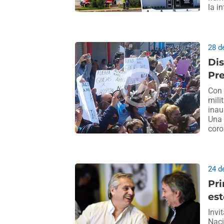
la i
28 d
Dis
Pre
Con 
mili
inau
Una 
coro
24 d
Pri
est
Invi
Naci