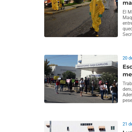
mas
El M
Maqu
entr
qued
Secr
20 d
Esc
me
Trab
denu
Adem
pese
21 d