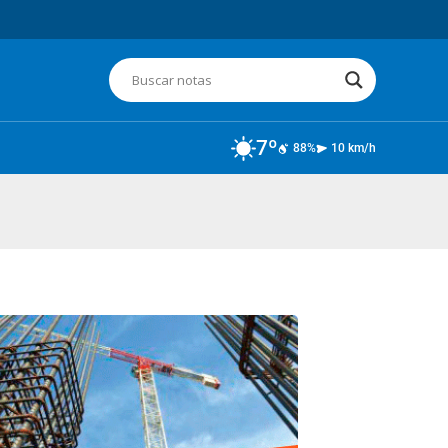
7º
88%
10 km/h