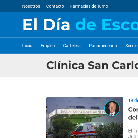
Nosotros
Contacto
Farmacias de Turno
El Día
de Esc
Inicio
Empleo
Cartelera
Panamericana
Secci
Clínica San Carl
19 d
Con
del
El T
Juan