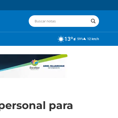
13º
59%
12 km/h
personal para