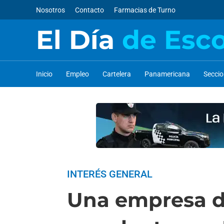
Nosotros
Contacto
Farmacias de Turno
El Día
de Esc
Inicio
Empleo
Cartelera
Panamericana
Secci
INTERÉS GENERAL
Una empresa de