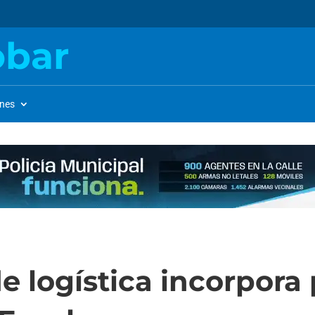
obar
ones
 logística incorpora 