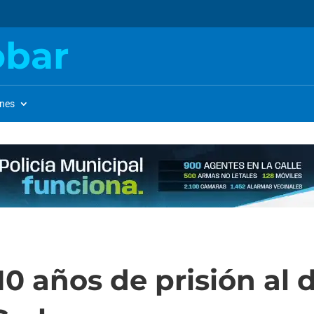
obar
ones
0 años de prisión al 