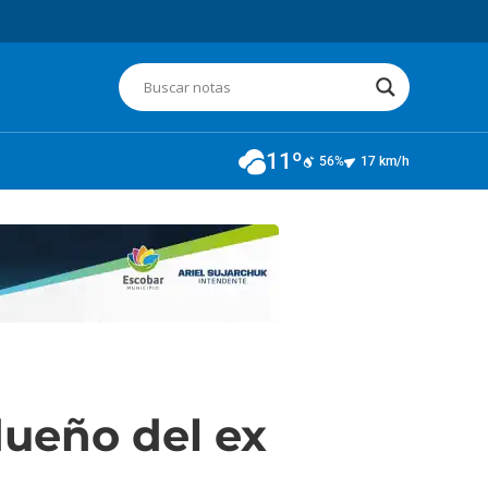
11º
56%
17 km/h
dueño del ex