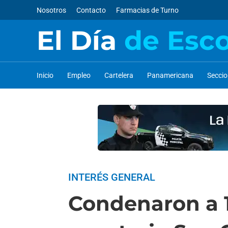
Nosotros
Contacto
Farmacias de Turno
El Día
de Esc
Inicio
Empleo
Cartelera
Panamericana
Secci
INTERÉS GENERAL
Condenaron a 1