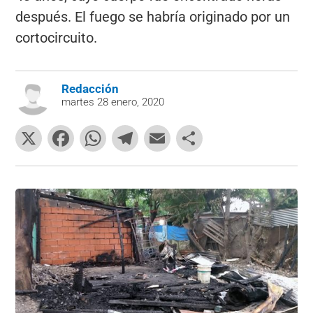
después. El fuego se habría originado por un
cortocircuito.
Redacción
martes 28 enero, 2020
X
F
W
T
E
C
a
h
el
m
o
c
at
e
ai
m
e
s
gr
l
p
b
A
a
ar
o
p
m
tir
o
p
k