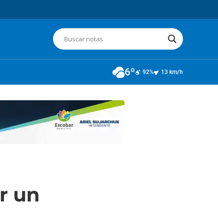
6º
92%
13 km/h
r un