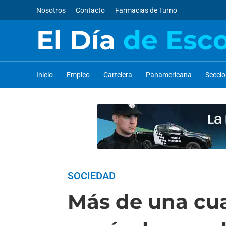
Nosotros
Contacto
Farmacias de Turno
El Día
de Esc
Inicio
Empleo
Cartelera
Panamericana
Secci
SOCIEDAD
Más de una cua