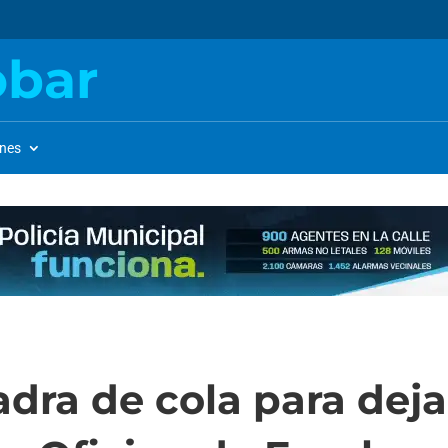
obar
ones
dra de cola para deja