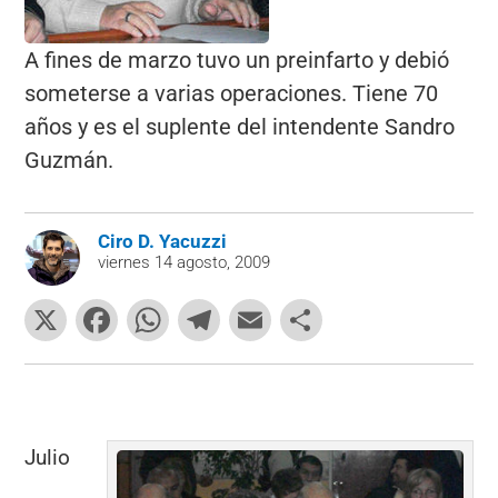
A fines de marzo tuvo un preinfarto y debió
someterse a varias operaciones. Tiene 70
años y es el suplente del intendente Sandro
Guzmán.
Ciro D. Yacuzzi
viernes 14 agosto, 2009
X
F
W
T
E
C
a
h
el
m
o
c
at
e
ai
m
e
s
gr
l
p
b
A
a
ar
Julio