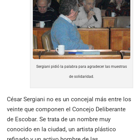
o
p
m
tir
o
p
k
Sergiani pidió la palabra para agradecer las muestras
de solidaridad.
César Sergiani no es un concejal más entre los
veinte que componen el Concejo Deliberante
de Escobar. Se trata de un nombre muy
conocido en la ciudad, un artista plástico
refinado y un activo hombre de las