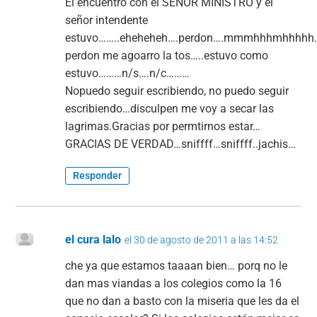
El encuentro con el SEÑOR MINISTRO y el
señor intendente
estuvo……..eheheheh….perdon….mmmhhhmhhhh
perdon me agoarro la tos…..estuvo como
estuvo………n/s….n/c………
Nopuedo seguir escribiendo, no puedo seguir
escribiendo…disculpen me voy a secar las
lagrimas.Gracias por permtirnos estar…
GRACIAS DE VERDAD…sniffff…sniffff..jachis…
Responder
el cura lalo
el 30 de agosto de 2011 a las 14:52
che ya que estamos taaaan bien… porq no le
dan mas viandas a los colegios como la 16
que no dan a basto con la miseria que les da el