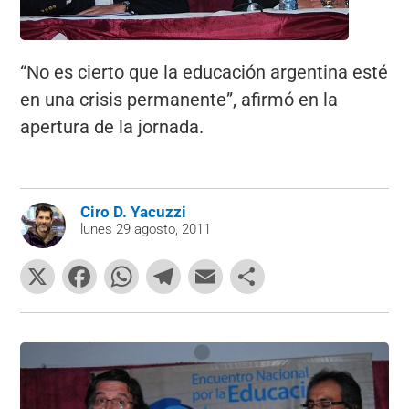
“No es cierto que la educación argentina esté
en una crisis permanente”, afirmó en la
apertura de la jornada.
Ciro D. Yacuzzi
lunes 29 agosto, 2011
X
F
W
T
E
C
a
h
el
m
o
c
at
e
ai
m
e
s
gr
l
p
b
A
a
ar