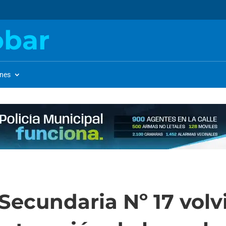
obar
ones
Secundaria Nº 17 volv