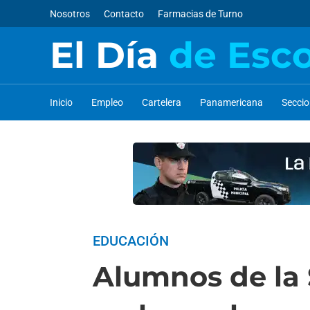
Nosotros
Contacto
Farmacias de Turno
El Día
de Esc
Inicio
Empleo
Cartelera
Panamericana
Secci
EDUCACIÓN
Alumnos de la 