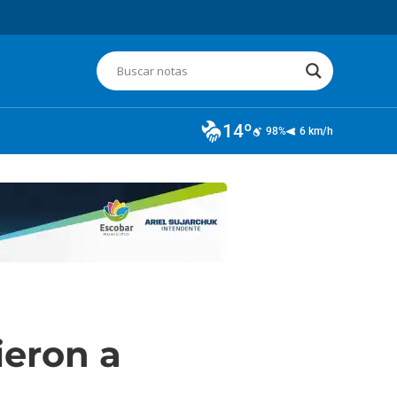
14º
98%
6 km/h
ieron a