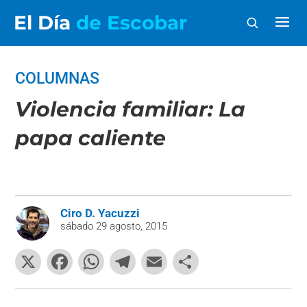
El Día
de Escobar
COLUMNAS
Violencia familiar: La
papa caliente
Ciro D. Yacuzzi
sábado 29 agosto, 2015
X
F
W
T
E
C
a
h
el
m
o
c
at
e
ai
m