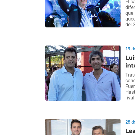
El c
dife
que 
qued
del 
19 d
Lui
in
Tras
conc
Fuen
Hast
riva
28 d
Lea