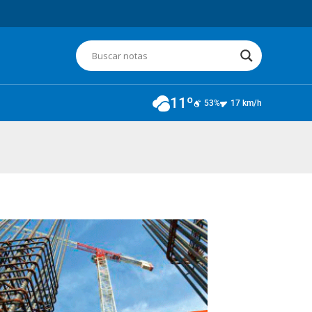
11º
53%
17 km/h