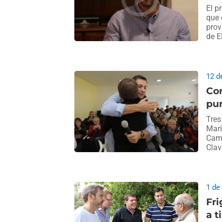
El p
que 
prov
de E
12 d
Con
pun
Tres
Marí
Camb
Clav
1 de
Fri
a 