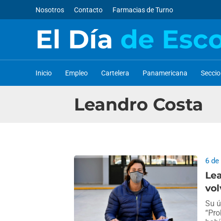
Nosotros
Contacto
Farmacias de Turno
El Día
de Esc
Inicio
Empleo
Cartelera
Panamericana
Secci
Leandro Costa
6 de
Lea
vol
Su ú
“Pro