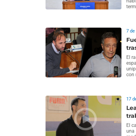
habí
term
7 de
Fu
tra
El r
espa
unip
con 
17 d
Lea
tra
El c
una 