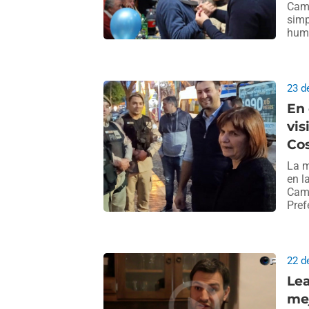
Camb
simp
huma
23 d
En 
vis
Co
La m
en l
Camb
Pref
22 d
Lea
me