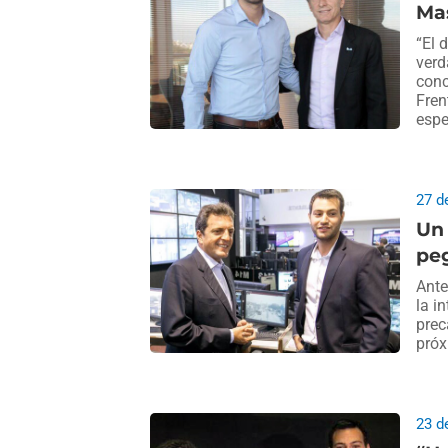
Mas
“El 
verd
conc
Fren
espe
27 d
Un 
peg
Ante
la i
prec
próx
23 d