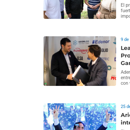
El p
fuer
impo
9 de
Le
Pro
Ga
Adem
entr
con 
25 d
Ari
int