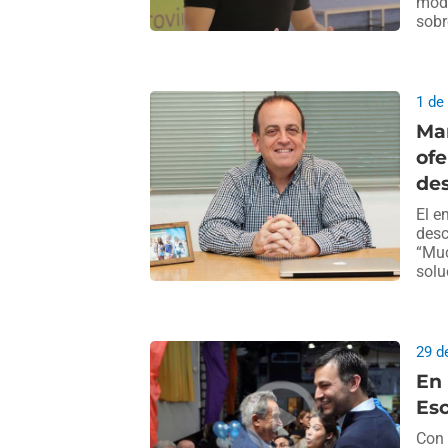
modi
sobr
1 de
Mar
ofe
de
El e
desc
“Muc
solu
29 d
En 
Esc
Con 