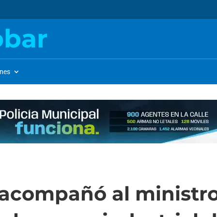
obar
ones
 acompañó al ministr