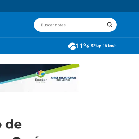
11º
52%
18 km/h
o de