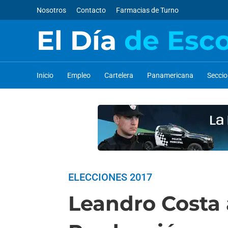
Nosotros
Contacto
Farmacias de Turno
El Día
de Esc
Inicio
Empleo
Cartelera
Panamericana
Secci
ELECCIONES 2017
Leandro Costa