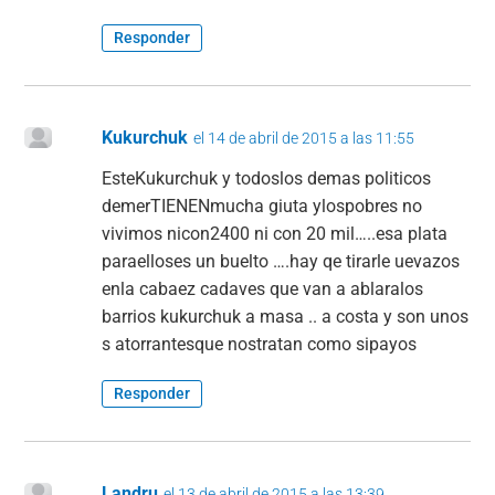
Responder
Kukurchuk
el 14 de abril de 2015 a las 11:55
EsteKukurchuk y todoslos demas politicos
demerTIENENmucha giuta ylospobres no
vivimos nicon2400 ni con 20 mil…..esa plata
paraelloses un buelto ….hay qe tirarle uevazos
enla cabaez cadaves que van a ablaralos
barrios kukurchuk a masa .. a costa y son unos
s atorrantesque nostratan como sipayos
Responder
Landru
el 13 de abril de 2015 a las 13:39