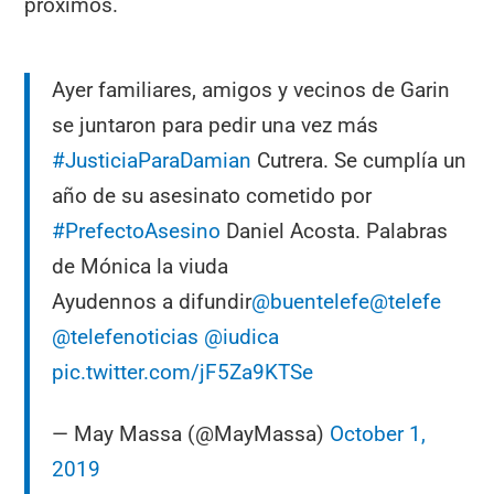
próximos.
Ayer familiares, amigos y vecinos de Garin
se juntaron para pedir una vez más
#JusticiaParaDamian
Cutrera. Se cumplía un
año de su asesinato cometido por
#PrefectoAsesino
Daniel Acosta. Palabras
de Mónica la viuda
Ayudennos a difundir
@buentelefe
@telefe
@telefenoticias
@iudica
pic.twitter.com/jF5Za9KTSe
— May Massa (@MayMassa)
October 1,
2019