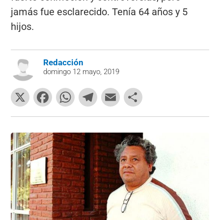
jamás fue esclarecido. Tenía 64 años y 5
hijos.
Redacción
domingo 12 mayo, 2019
X
F
W
T
E
C
a
h
el
m
o
c
at
e
ai
m
e
s
gr
l
p
b
A
a
ar
o
p
m
tir
o
p
k