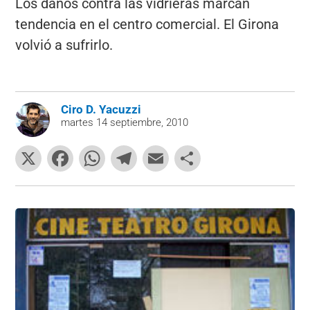
Los daños contra las vidrieras marcan
tendencia en el centro comercial. El Girona
volvió a sufrirlo.
Ciro D. Yacuzzi
martes 14 septiembre, 2010
X
F
W
T
E
C
a
h
el
m
o
c
at
e
ai
m
e
s
gr
l
p
b
A
a
ar
o
p
m
tir
o
p