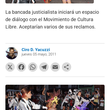
La bancada justicialista iniciará un espacio
de diálogo con el Movimiento de Cultura
Libre. Aceptarían varios de sus reclamos.
Ciro D. Yacuzzi
jueves 05 mayo, 2011
X
F
W
T
E
C
a
h
el
m
o
c
at
e
ai
m
e
s
gr
l
p
b
A
a
ar
o
p
m
tir