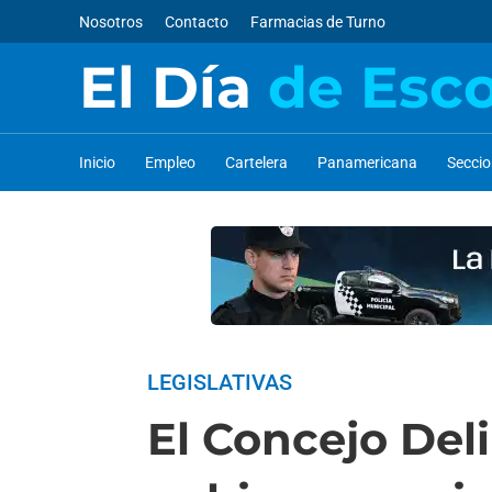
Nosotros
Contacto
Farmacias de Turno
El Día
de Esc
Inicio
Empleo
Cartelera
Panamericana
Secci
LEGISLATIVAS
El Concejo Deli