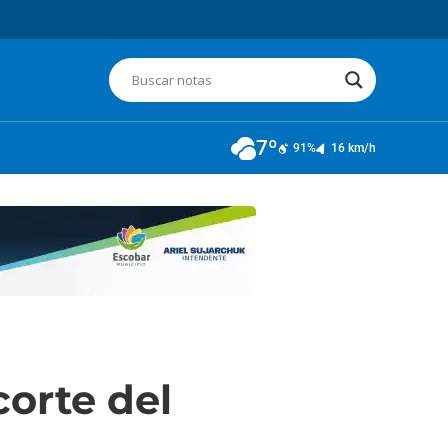
7º
91%
16 km/h
corte del