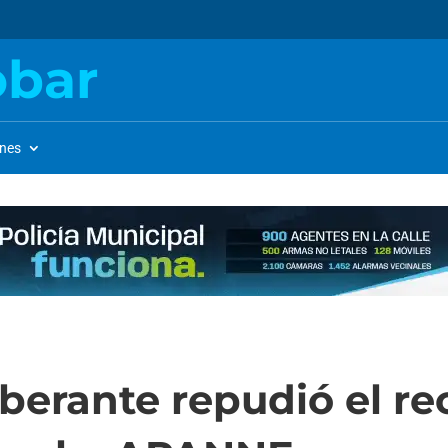
obar
ones
berante repudió el re