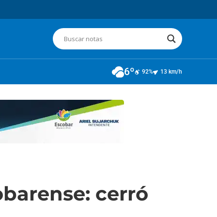
6º
92%
13 km/h
obarense: cerró