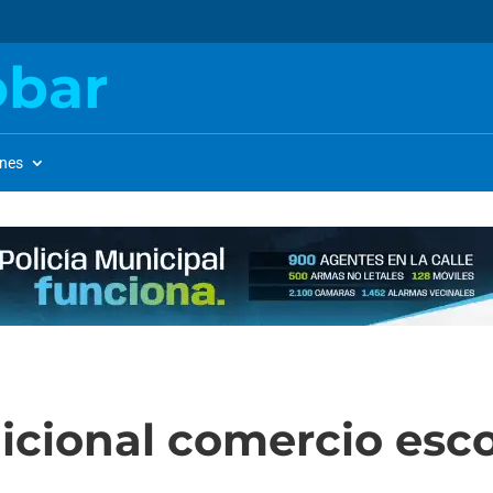
obar
ones
dicional comercio esc