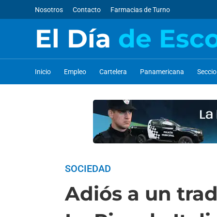
Nosotros
Contacto
Farmacias de Turno
El Día
de Esc
Inicio
Empleo
Cartelera
Panamericana
Secci
SOCIEDAD
Adiós a un tra