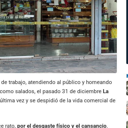
de trabajo, atendiendo al público y horneando
s como salados, el pasado 31 de diciembre
La
última vez y se despidió de la vida comercial de
e rato,
por el desgaste físico y el cansancio
.