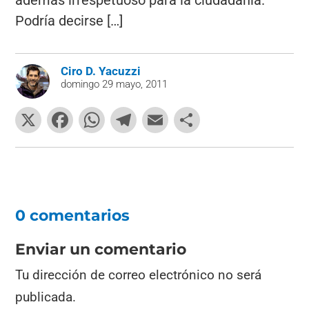
además irrespetuoso para la ciudadanía.
Podría decirse […]
Ciro D. Yacuzzi
domingo 29 mayo, 2011
X
F
W
T
E
C
a
h
el
m
o
c
at
e
ai
m
e
s
gr
l
p
b
A
a
ar
0 comentarios
o
p
m
tir
o
p
Enviar un comentario
k
Tu dirección de correo electrónico no será
publicada.