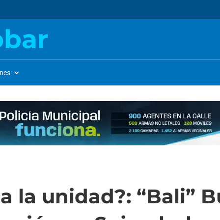
obar
ones
 la unidad?: “Bali” B