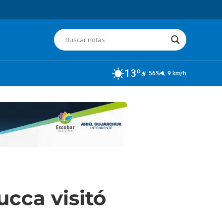
13º
56%
9 km/h
ucca visitó