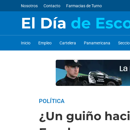
Nosotros
Contacto
Farmacias de Turno
El Día
de Esc
Inicio
Empleo
Cartelera
Panamericana
Secci
POLÍTICA
¿Un guiño hacia