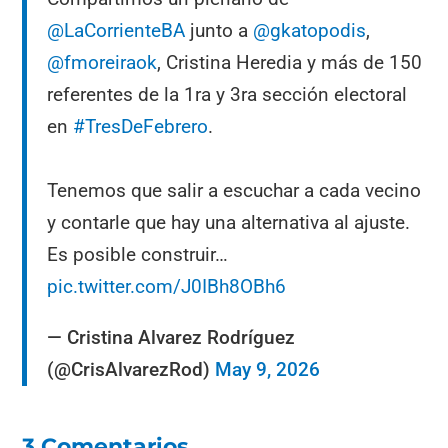
@LaCorrienteBA
junto a
@gkatopodis
,
@fmoreiraok
, Cristina Heredia y más de 150
referentes de la 1ra y 3ra sección electoral
en
#TresDeFebrero
.
Tenemos que salir a escuchar a cada vecino
y contarle que hay una alternativa al ajuste.
Es posible construir…
pic.twitter.com/J0IBh8OBh6
— Cristina Alvarez Rodríguez
(@CrisAlvarezRod)
May 9, 2026
3 Comentarios