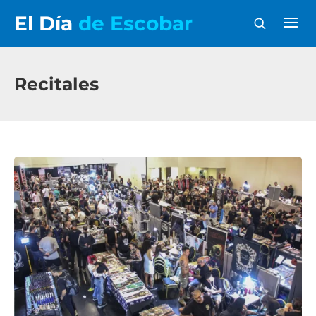
El Día
de Escobar
Recitales