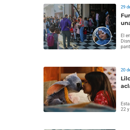
29 d
Fur
un
El e
Disn
pant
20 d
Lil
acl
Esta
22 y