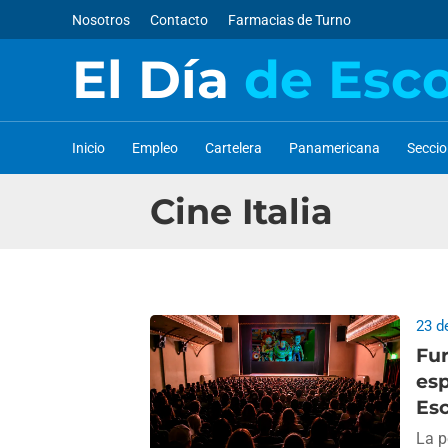
Nosotros
Contacto
Farmacias de Turno
El Día
de Esc
Inicio
Empleo
Cartelera
Panamericana
Secci
Cine Italia
23 d
Fur
esp
Es
La p