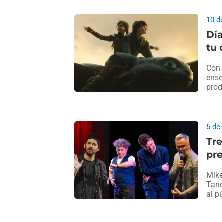
10 d
Día
tu 
Con 
ense
prod
5 de
Tr
pre
Mike
Tari
al p