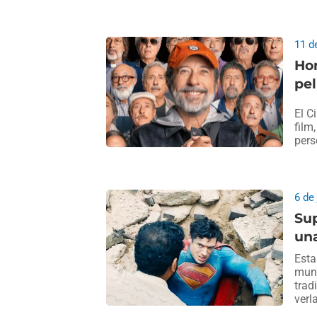
11 d
Ho
pel
El C
film
pers
6 de
Sup
una
Esta
mund
trad
verl