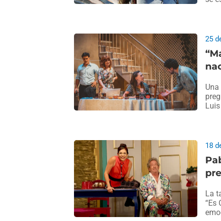
25 d
“Ma
nac
Una 
preg
Luis
18 d
Pab
pre
La t
“Es 
emoc