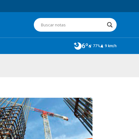
6º
77%
9 km/h