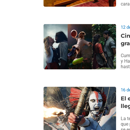
cara
12 d
Cin
gra
Cumb
y Ha
hast
16 d
El 
lle
La t
que 
se e