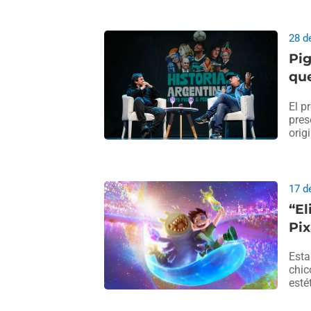
28 d
Pig
que
El p
pres
orig
17 d
“El
Pix
Esta
chic
esté