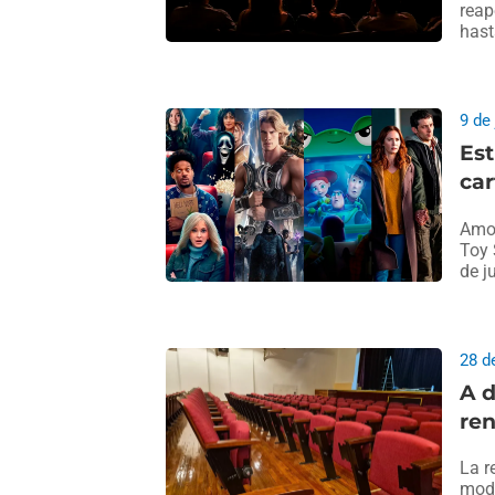
reap
hast
9 de
Est
car
Amos
Toy 
de j
28 d
A d
ren
La r
mode