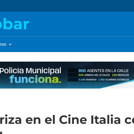
obar
ones
za en el Cine Italia c