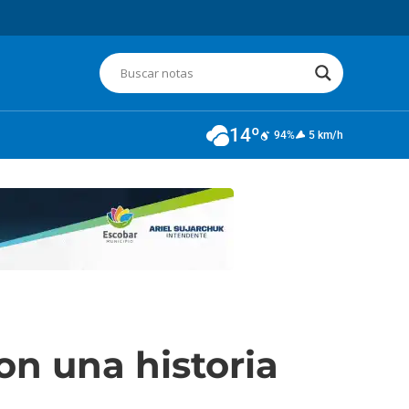
14º
94%
5 km/h
on una historia