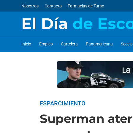
Nosotros
Contacto
Farmacias de Turno
El Día
de Esc
Inicio
Empleo
Cartelera
Panamericana
Secci
ESPARCIMIENTO
Superman aterri