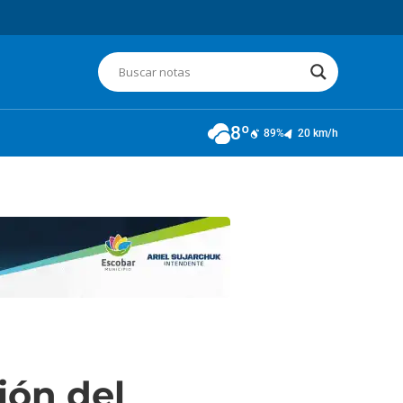
8º
89%
20 km/h
ión del