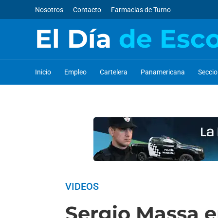
Nosotros
Contacto
Farmacias de Turno
El Día
de Esc
Inicio
Empleo
Cartelera
Panamericana
Secci
VIDEOS
Sergio Massa e