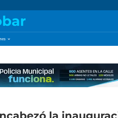
obar
ones
ncabezó la inaugurac