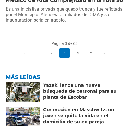
Médico de Alta Complejidad en la ruta 26
Es una iniciativa privada que quedó trunca y fue reflotada
por el Municipio. Atenderá a afiliados de IOMA y su
inauguración sería en agosto.
Página 3 de 63
«
1
2
3
4
5
»
MÁS LEÍDAS
Yazaki lanza una nueva
búsqueda de personal para su
planta de Escobar
Conmoción en Maschwitz: un
joven se quitó la vida en el
domicilio de su ex pareja