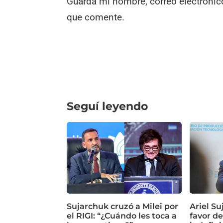
Guarda mi nombre, correo electrónic
que comente.
Seguí leyendo
Sujarchuk cruzó a Milei por
Ariel Su
el RIGI: “¿Cuándo les toca a
favor de