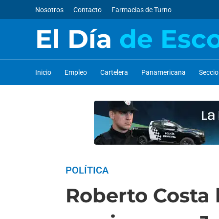
Nosotros
Contacto
Farmacias de Turno
El Día
de Esc
Inicio
Empleo
Cartelera
Panamericana
Secci
POLÍTICA
Roberto Costa 