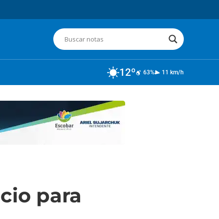
12º
63%
11 km/h
cio para