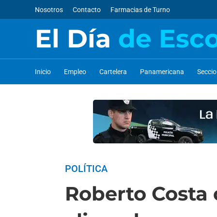
Nosotros
Contacto
Farmacias de Turno
El Día
de Esc
Inicio
Empleo
Cartelera
Panamericana
Secci
POLÍTICA
Roberto Costa 