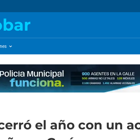
obar
ones
cerró el año con un a