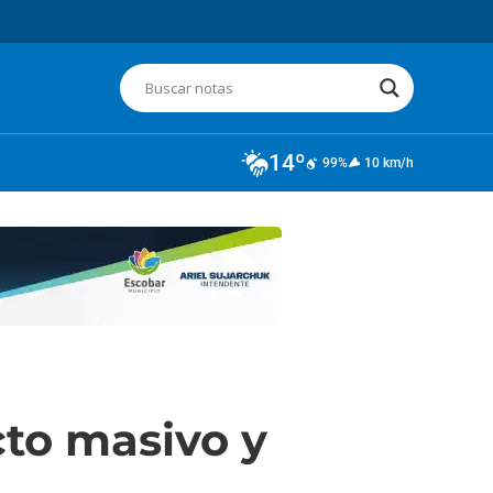
14º
99%
10 km/h
cto masivo y