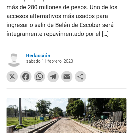
más de 280 millones de pesos. Uno de los
accesos alternativos más usados para
ingresar o salir de Belén de Escobar será
íntegramente repavimentado por el […]
Redacción
sábado 11 febrero, 2023
X
F
W
T
E
C
a
h
el
m
o
c
at
e
ai
m
e
s
gr
l
p
b
A
a
ar
o
p
m
tir