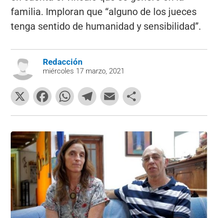
familia. Imploran que “alguno de los jueces
tenga sentido de humanidad y sensibilidad”.
Redacción
miércoles 17 marzo, 2021
X
F
W
T
E
C
a
h
el
m
o
c
at
e
ai
m
e
s
gr
l
p
b
A
a
ar
o
p
m
tir
o
p
k