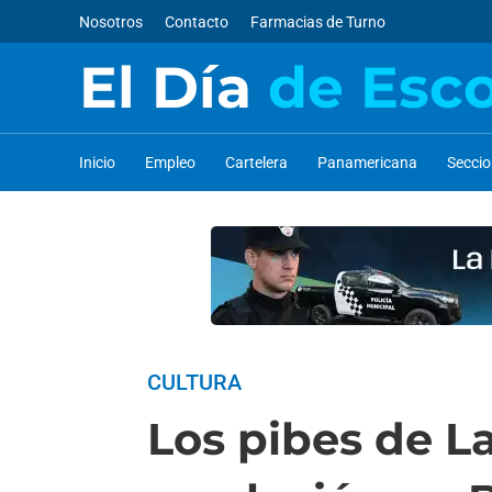
Nosotros
Contacto
Farmacias de Turno
El Día
de Esc
Inicio
Empleo
Cartelera
Panamericana
Secci
CULTURA
Los pibes de La