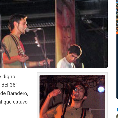
e digno
 del 36°
 de Baradero,
al que estuvo