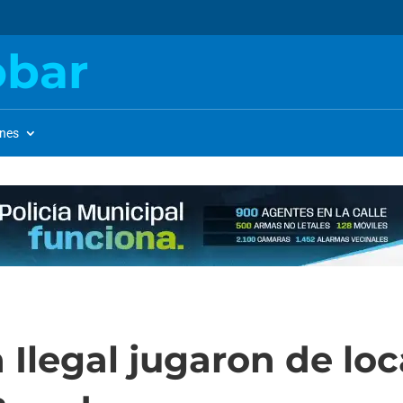
obar
ones
 Ilegal jugaron de loc