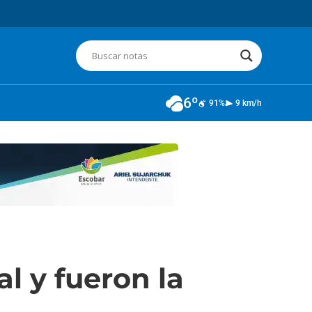
6º
91%
9 km/h
al y fueron la