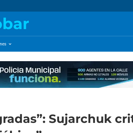
obar
ones
radas”: Sujarchuk crit