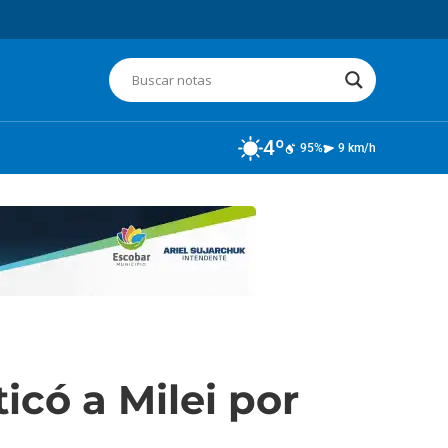
4º
95%
9 km/h
icó a Milei por