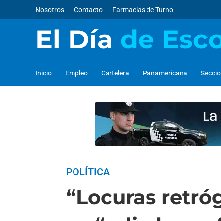
Nosotros
Contacto
Farmacias de Turno
El Día
de Esc
Inicio
Empleo
Cartelera
Panamericana
Secci
POLÍTICA
“Locuras retróg