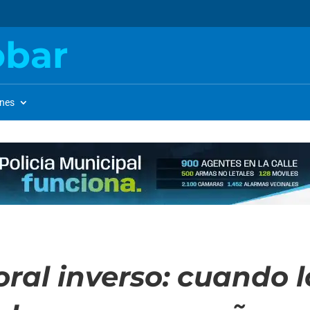
obar
ones
ral inverso: cuando 