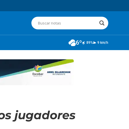
6º
89%
9 km/h
los jugadores