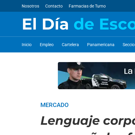
Nosotros
Contacto
Farmacias de Turno
El Día
de Esc
Inicio
Empleo
Cartelera
Panamericana
Secci
MERCADO
Lenguaje corpo