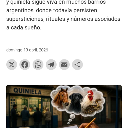
y quiniela sigue viva en muchos barrios
argentinos, donde todavía persisten
supersticiones, rituales y números asociados
a cada sueño.
domingo 19 abril, 2026
X
F
W
T
E
C
a
h
el
m
o
c
at
e
ai
m
e
s
gr
l
p
b
A
a
ar
o
p
m
tir
o
p