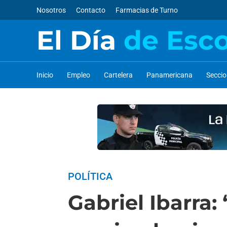
Nosotros
Contacto
Farmacias de Turno
El Día
de Esc
Inicio
Empleo
Cartelera
Panamericana
Secci
POLÍTICA
Gabriel Ibarra: