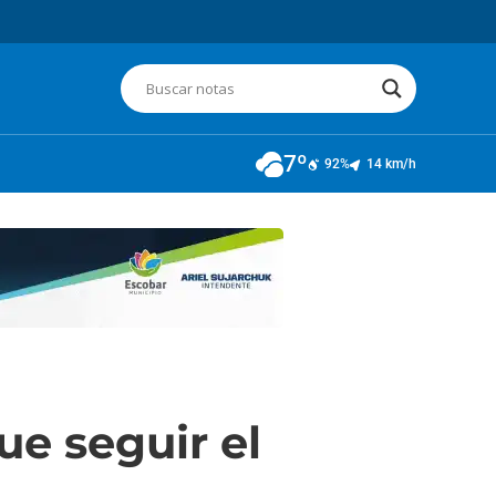
7º
92%
14 km/h
ue seguir el